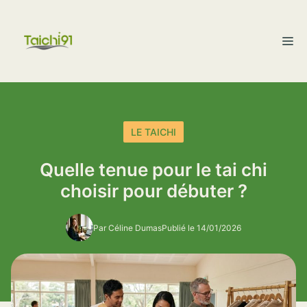
Aller
au
M
contenu
LE TAICHI
Quelle tenue pour le tai chi
choisir pour débuter ?
Par Céline Dumas
Publié le 14/01/2026