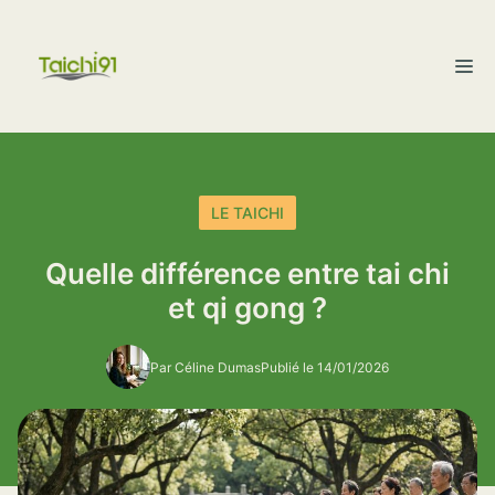
Aller
au
M
contenu
LE TAICHI
Quelle différence entre tai chi
et qi gong ?
Par Céline Dumas
Publié le 14/01/2026