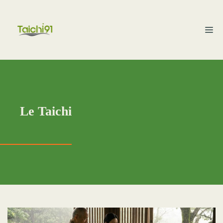
Aller
au
M
contenu
Le Taichi