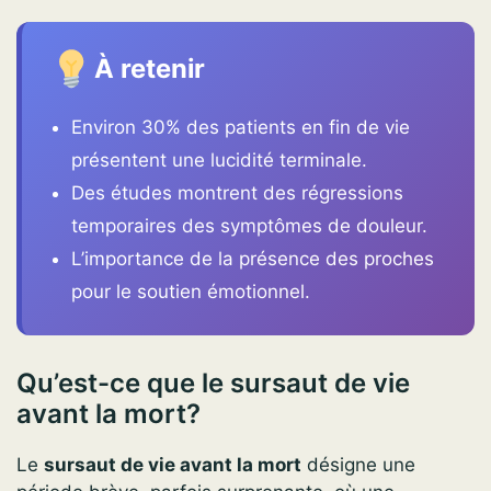
À retenir
Environ 30% des patients en fin de vie
présentent une lucidité terminale.
Des études montrent des régressions
temporaires des symptômes de douleur.
L’importance de la présence des proches
pour le soutien émotionnel.
Qu’est-ce que le sursaut de vie
avant la mort?
Le
sursaut de vie avant la mort
désigne une