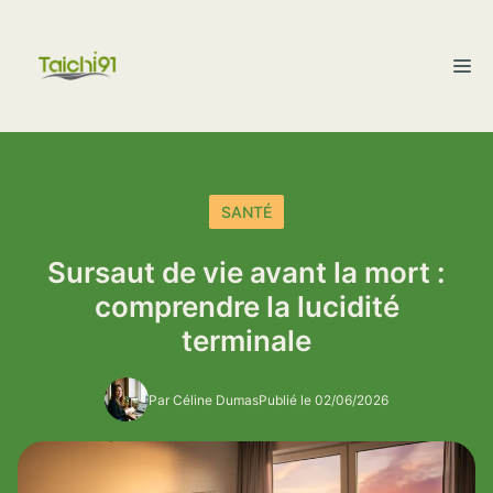
Aller
au
M
contenu
SANTÉ
Sursaut de vie avant la mort :
comprendre la lucidité
terminale
Par Céline Dumas
Publié le 02/06/2026