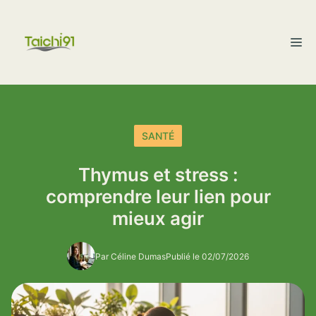
Aller
au
M
contenu
SANTÉ
Thymus et stress :
comprendre leur lien pour
mieux agir
Par Céline Dumas
Publié le 02/07/2026