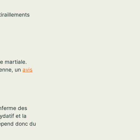
iraillements
e martiale.
ienne, un
avis
enferme des
datif et la
 dépend donc du