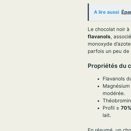
A lire aussi
Épa
Le chocolat noir 
flavanols
, associ
monoxyde d’azote,
parfois un peu de 
Propriétés du c
Flavanols du
Magnésium et
modérée.
Théobromine/
Profil ≥
70
lait.
En résumé, un choc