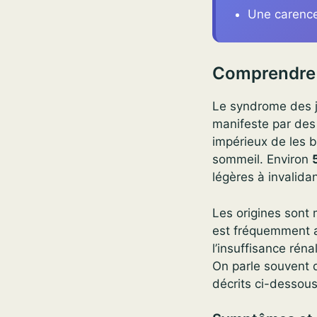
Une carence
Comprendre 
Le syndrome des j
manifeste par des
impérieux de les bo
sommeil. Environ
légères à invalida
Les origines sont 
est fréquemment a
l’insuffisance rén
On parle souvent
décrits ci-dessous