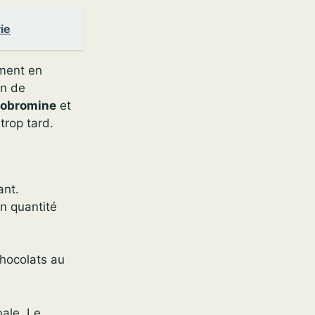
ie
mment en
on de
éobromine
et
trop tard.
ant.
en quantité
chocolats au
bale. Le