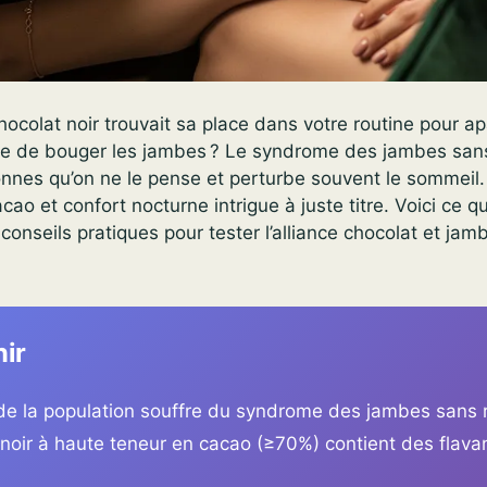
chocolat noir trouvait sa place dans votre routine pour ap
ble de bouger les jambes ? Le syndrome des jambes san
nnes qu’on ne le pense et perturbe souvent le sommeil. 
cacao et confort nocturne intrigue à juste titre. Voici ce qu
conseils pratiques pour tester l’alliance chocolat et ja
nir
de la population souffre du syndrome des jambes sans 
 noir à haute teneur en cacao (≥70%) contient des flava