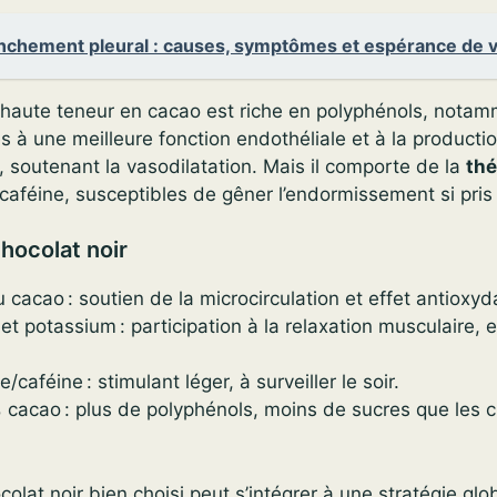
nchement pleural : causes, symptômes et espérance de v
à haute teneur en cacao est riche en polyphénols, nota
és à une meilleure fonction endothéliale et à la producti
 soutenant la vasodilatation. Mais il comporte de la
th
caféine, susceptibles de gêner l’endormissement si pris 
hocolat noir
 cacao : soutien de la microcirculation et effet antioxyd
 potassium : participation à la relaxation musculaire, 
caféine : stimulant léger, à surveiller le soir.
%
cacao : plus de polyphénols, moins de sucres que les 
olat noir bien choisi peut s’intégrer à une stratégie glo