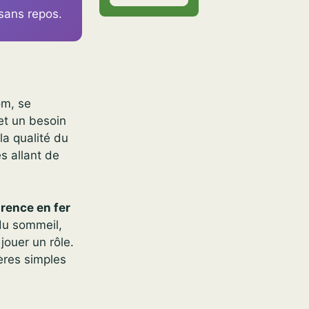
sans repos.
om, se
et un besoin
 la qualité du
s allant de
rence en fer
du sommeil,
jouer un rôle.
ères simples