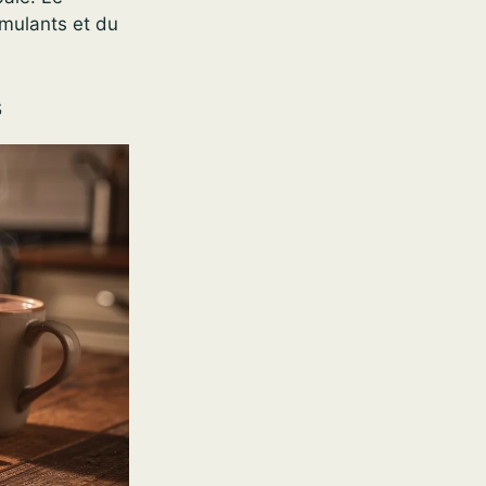
imulants et du
s