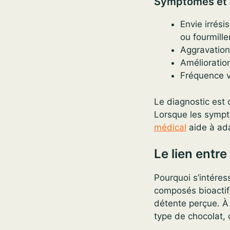
Symptômes et 
Envie irrési
ou fourmill
Aggravation 
Amélioration
Fréquence v
Le diagnostic est 
Lorsque les sympt
médical
aide à ada
Le lien entr
Pourquoi s’intére
composés bioactifs
détente perçue. À 
type de chocolat,