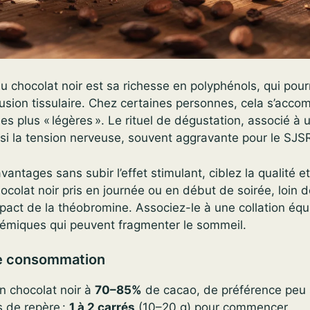
u chocolat noir est sa richesse en polyphénols, qui pourr
usion tissulaire. Chez certaines personnes, cela s’acc
s plus « légères ». Le rituel de dégustation, associé à u
si la tension nerveuse, souvent aggravante pour le SJS
vantages sans subir l’effet stimulant, ciblez la qualité et
ocolat noir pris en journée ou en début de soirée, loin d
impact de la théobromine. Associez-le à une collation équ
ycémiques qui peuvent fragmenter le sommeil.
e consommation
un chocolat noir à
70–85%
de cacao, de préférence peu 
 de repère :
1 à 2 carrés
(10–20 g) pour commencer.