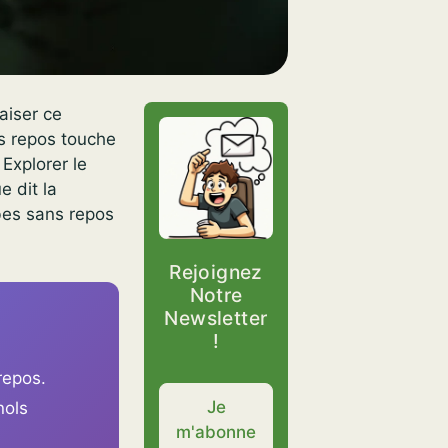
aiser ce
s repos touche
Explorer le
e dit la
mbes sans repos
Rejoignez
Notre
Newsletter
!
repos.
Je
nols
m'abonne