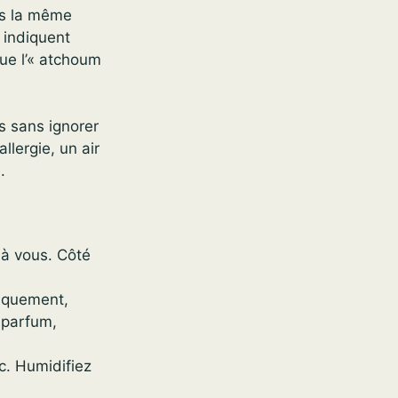
pas la même
 indiquent
que l’« atchoum
s sans ignorer
lergie, un air
.
 à vous. Côté
giquement,
, parfum,
ec. Humidifiez