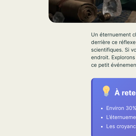
Un éternuement cl
derrière ce réflex
scientifiques. Si 
endroit. Explorons
ce petit événement 
À rete
Environ 30% 
L’éternueme
Les croyance