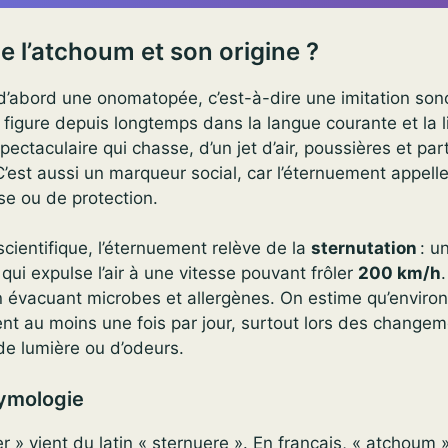
e l’atchoum et son origine ?
d’abord une onomatopée, c’est-à-dire une imitation son
e figure depuis longtemps dans la langue courante et la l
ectaculaire qui chasse, d’un jet d’air, poussières et par
 C’est aussi un marqueur social, car l’éternuement appel
se ou de protection.
scientifique, l’éternuement relève de la
sternutation
: un
qui expulse l’air à une vitesse pouvant frôler
200 km/h
n évacuant microbes et allergènes. On estime qu’enviro
nt au moins une fois par jour, surtout lors des change
de lumière ou d’odeurs.
tymologie
r » vient du latin « sternuere ». En français, « atchoum 