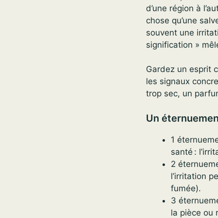
d’une région à l’au
chose qu’une salve
souvent une irritat
signification » mêl
Gardez un esprit c
les signaux concre
trop sec, un parf
Un éternuement
1 éternueme
santé : l’ir
2 éternueme
l’irritation
fumée).
3 éternuemen
la pièce ou 