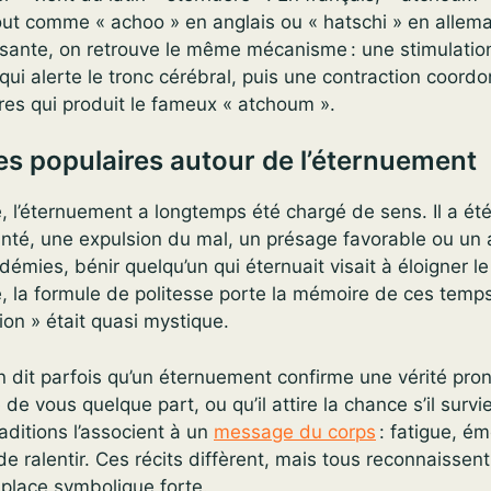
out comme « achoo » en anglais ou « hatschi » en allema
usante, on retrouve le même mécanisme : une stimulatio
ui alerte le tronc cérébral, puis une contraction coord
res qui produit le fameux « atchoum ».
s populaires autour de l’éternuement
ie, l’éternuement a longtemps été chargé de sens. Il a 
nté, une expulsion du mal, un présage favorable ou un 
démies, bénir quelqu’un qui éternuait visait à éloigner l
, la formule de politesse porte la mémoire de ces temps 
ion » était quasi mystique.
on dit parfois qu’un éternuement confirme une vérité pron
 de vous quelque part, ou qu’il attire la chance s’il surv
raditions l’associent à un
message du corps
: fatigue, ém
e ralentir. Ces récits diffèrent, mais tous reconnaissent
 place symbolique forte.