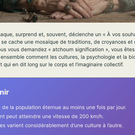
aque, surprend et, souvent, déclenche un « À vos souhai
e se cache une mosaïque de traditions, de croyances et 
vous vous demandez « atchoum signification », vous ête
 ensemble comment les cultures, la psychologie et la bio
qui en dit long sur le corps et l’imaginaire collectif.
nir
de la population éternue au moins une fois par jour.
nt peut atteindre une vitesse de 200 km/h.
s varient considérablement d’une culture à l’autre.