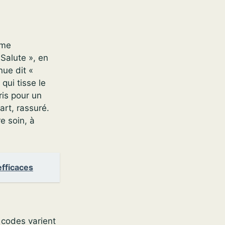
ème
 Salute », en
ue dit «
qui tisse le
ris pour un
art, rassuré.
e soin, à
efficaces
 codes varient