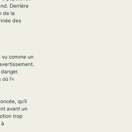
nd. Derrière
n de la
onnée des
été vu comme un
avertissement.
e danger.
où l’«
oncée, qu’il
ient avant un
otion trop
 à