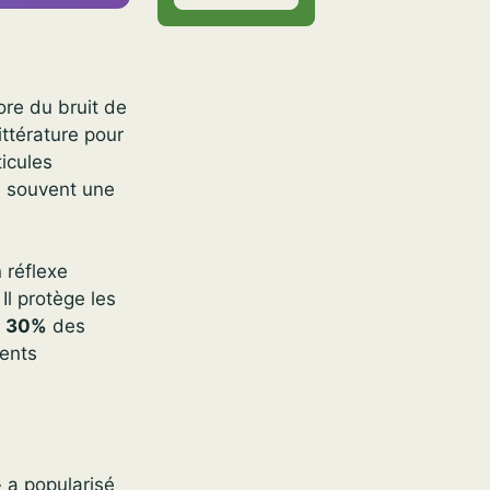
ore du bruit de
ittérature pour
ticules
le souvent une
 réflexe
. Il protège les
n
30%
des
ments
» a popularisé