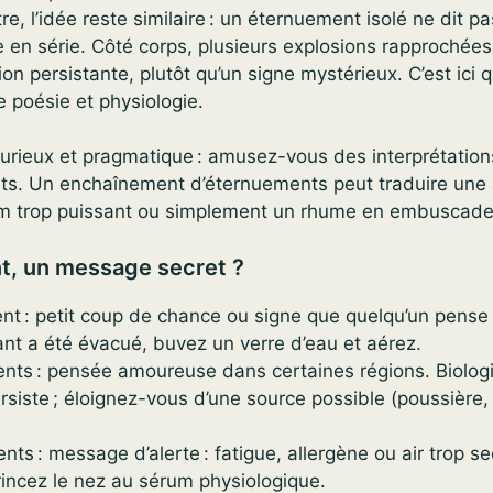
tre, l’idée reste similaire : un éternuement isolé ne dit 
 en série. Côté corps, plusieurs explosions rapprochées
ion persistante, plutôt qu’un signe mystérieux. C’est ici 
e poésie et physiologie.
urieux et pragmatique : amusez-vous des interprétation
ts. Un enchaînement d’éternuements peut traduire une al
um trop puissant ou simplement un rhume en embuscade
, un message secret ?
nt : petit coup de chance ou signe que quelqu’un pense
ritant a été évacué, buvez un verre d’eau et aérez.
nts : pensée amoureuse dans certaines régions. Biolo
 persiste ; éloignez-vous d’une source possible (poussière
ts : message d’alerte : fatigue, allergène ou air trop s
rincez le nez au sérum physiologique.