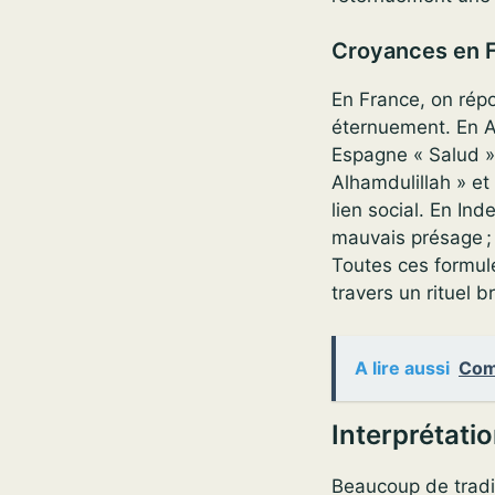
Croyances en Fr
En France, on rép
éternuement. En Al
Espagne « Salud »
Alhamdulillah » et
lien social. En In
mauvais présage ; 
Toutes ces formule
travers un rituel b
A lire aussi
Comm
Interprétati
Beaucoup de tradi