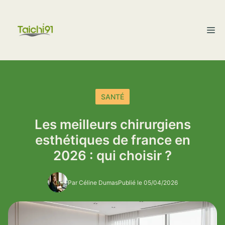
Aller
au
M
contenu
SANTÉ
Les meilleurs chirurgiens
esthétiques de france en
2026 : qui choisir ?
Par Céline Dumas
Publié le 05/04/2026