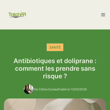
Aller
au
M
contenu
SANTÉ
Antibiotiques et doliprane :
comment les prendre sans
risque ?
Par Céline Dumas
Publié le 13/05/2026