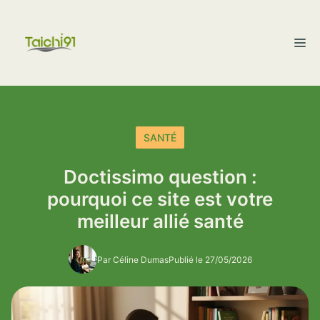
Aller
au
M
contenu
SANTÉ
Doctissimo question :
pourquoi ce site est votre
meilleur allié santé
Par Céline Dumas
Publié le 27/05/2026