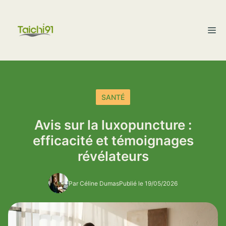
Aller
au
M
contenu
SANTÉ
Avis sur la luxopuncture :
efficacité et témoignages
révélateurs
Par Céline Dumas
Publié le 19/05/2026