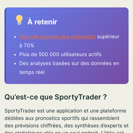
À retenir
Taux de réussite des pronostics
supérieur
à 70%
Plus de 500 000 utilisateurs actifs
Des analyses basées sur des données en
temps réel
Qu’est-ce que SportyTrader ?
SportyTrader est une application et une plateforme
dédiées aux pronostics sportifs qui rassemblent
des prévisions chiffrées, des synthèses d’experts et
des statistiques clés en un seul endroit. L’idée est