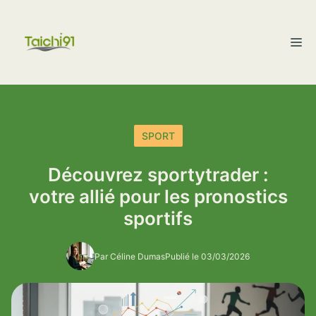
Aller
au
M
contenu
SPORT
Découvrez sportytrader :
votre allié pour les pronostics
sportifs
Par Céline Dumas
Publié le 03/03/2026