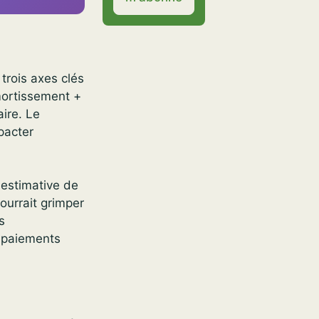
 trois axes clés
amortissement +
aire. Le
pacter
 estimative de
ourrait grimper
s
, paiements