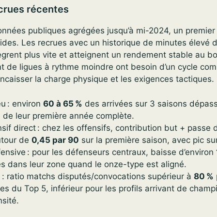
crues récentes
onnées publiques agrégées jusqu’à mi-2024, un premier
ides. Les recrues avec un historique de minutes élevé 
grent plus vite et atteignent un rendement stable au b
nt de ligues à rythme moindre ont besoin d’un cycle com
ncaisser la charge physique et les exigences tactiques.
u : environ
60 à 65 %
des arrivées sur 3 saisons dépas
s de leur première année complète.
sif direct : chez les offensifs, contribution but + passe 
tour de
0,45 par 90
sur la première saison, avec pic su
fensive : pour les défenseurs centraux, baisse d’environ
és dans leur zone quand le onze-type est aligné.
é : ratio matchs disputés/convocations supérieur à
80 %
es du Top 5, inférieur pour les profils arrivant de champ
sité.