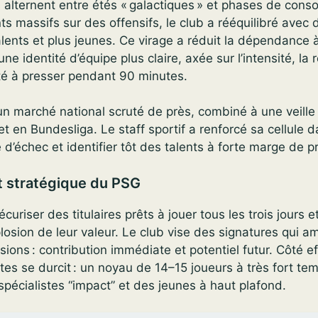
 alternent entre étés « galactiques » et phases de conso
s massifs sur des offensifs, le club a rééquilibré avec d
valents et plus jeunes. Ce virage a réduit la dépendance 
une identité d’équipe plus claire, axée sur l’intensité, la
ité à presser pendant 90 minutes.
un marché national scruté de près, combiné à une veille
 en Bundesliga. Le staff sportif a renforcé sa cellule d
e d’échec et identifier tôt des talents à forte marge de p
 stratégique du PSG
écuriser des titulaires prêts à jouer tous les trois jours 
plosion de leur valeur. Le club vise des signatures qui a
ons : contribution immédiate et potentiel futur. Côté eff
tes se durcit : un noyau de 14–15 joueurs à très fort te
pécialistes “impact” et des jeunes à haut plafond.