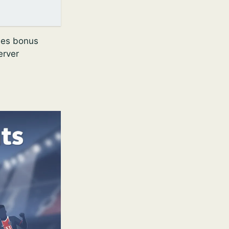
 des bonus
erver