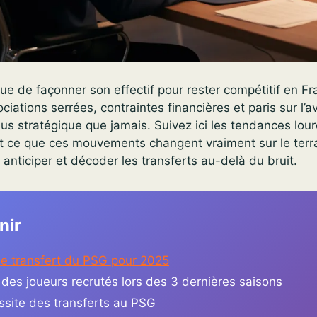
ue de façonner son effectif pour rester compétitif en Fr
iations serrées, contraintes financières et paris sur l’av
us stratégique que jamais. Suivez ici les tendances lour
t ce que ces mouvements changent vraiment sur le terra
 anticiper et décoder les transferts au-delà du bruit.
nir
e transfert du PSG pour 2025
 des joueurs recrutés lors des 3 dernières saisons
ssite des transferts au PSG