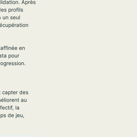
lidation. Après
es profils
à un seul
 récupération
 affinée en
ata pour
rogression.
et capter des
méliorent au
ectif, la
mps de jeu,