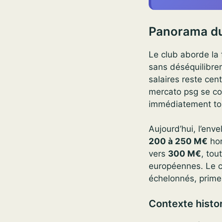
Panorama d
Le club aborde la 
sans déséquilibrer
salaires reste cent
mercato psg se co
immédiatement tou
Aujourd’hui, l’env
200 à 250 M€
hor
vers
300 M€
, tou
européennes. Le cl
échelonnés, prime
Contexte histo