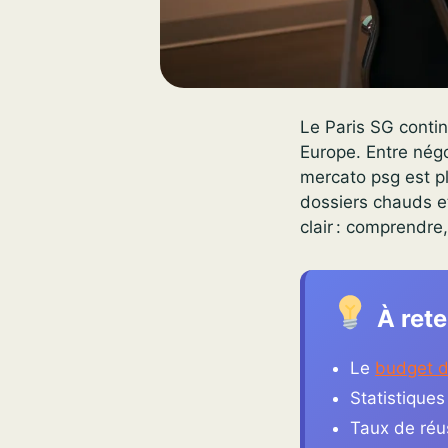
Le Paris SG contin
Europe. Entre négoc
mercato psg est pl
dossiers chauds e
clair : comprendre,
À rete
Le
budget d
Statistiques
Taux de réu