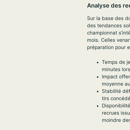
Analyse des re
Sur la base des d
des tendances sol
championnat s’intè
mois. Celles vena
préparation pour e
Temps de je
minutes lor
Impact offen
moyenne au
Stabilité dé
tirs concéd
Disponibilit
recrues issu
moindre den