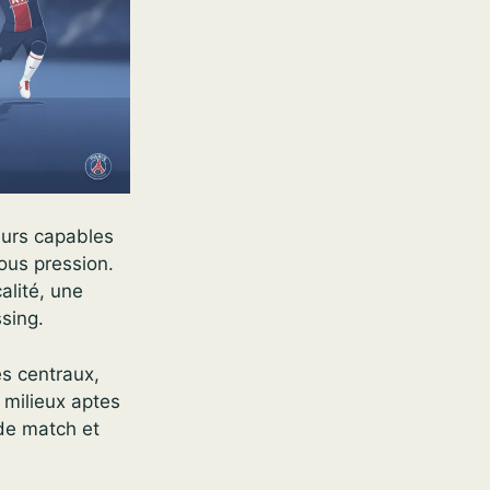
eurs capables
ous pression.
alité, une
ssing.
es centraux,
s milieux aptes
 de match et