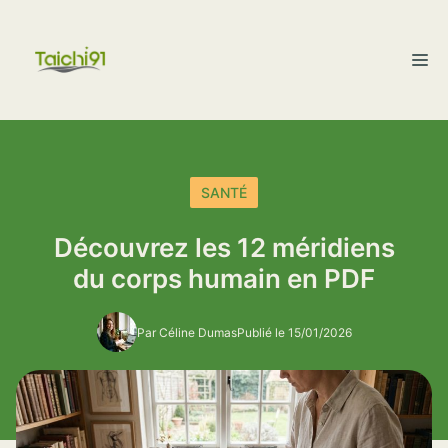
Aller
au
M
contenu
SANTÉ
Découvrez les 12 méridiens
du corps humain en PDF
Par Céline Dumas
Publié le 15/01/2026