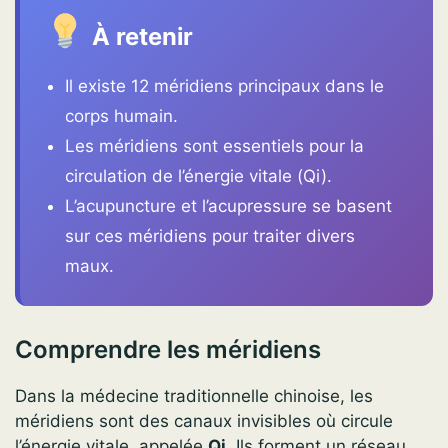
À retenir
Il existe 12 méridiens principaux dans le
corps humain.
Les méridiens sont essentiels pour la
circulation de l’énergie vitale (Qi).
L’acupuncture et l’acupressure se basent
sur ces méridiens pour traiter divers
maux.
Comprendre les méridiens
Dans la médecine traditionnelle chinoise, les
méridiens sont des canaux invisibles où circule
l’énergie vitale, appelée
Qi
. Ils forment un réseau