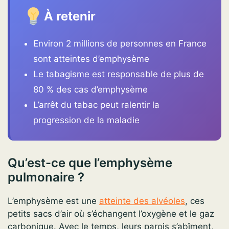
À retenir
Environ 2 millions de personnes en France
sont atteintes d’emphysème
Le tabagisme est responsable de plus de
80 % des cas d’emphysème
L’arrêt du tabac peut ralentir la
progression de la maladie
Qu’est-ce que l’emphysème
pulmonaire ?
L’emphysème est une
atteinte des alvéoles
, ces
petits sacs d’air où s’échangent l’oxygène et le gaz
carbonique. Avec le temps, leurs parois s’abîment,