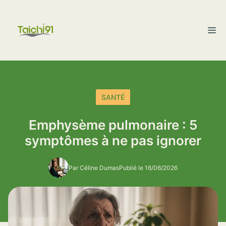
Aller
au
M
contenu
SANTÉ
Emphysème pulmonaire : 5
symptômes à ne pas ignorer
Par Céline Dumas
Publié le 16/06/2026