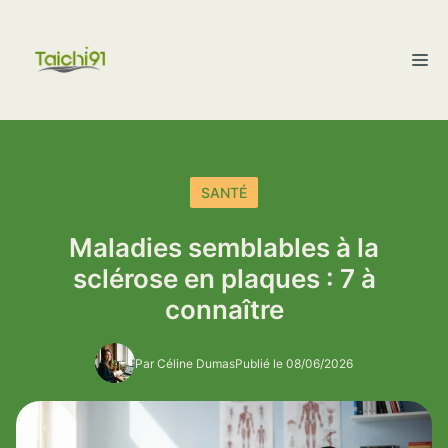
Aller
au
M
contenu
SANTÉ
Maladies semblables à la
sclérose en plaques : 7 à
connaître
Par Céline Dumas
Publié le 08/06/2026