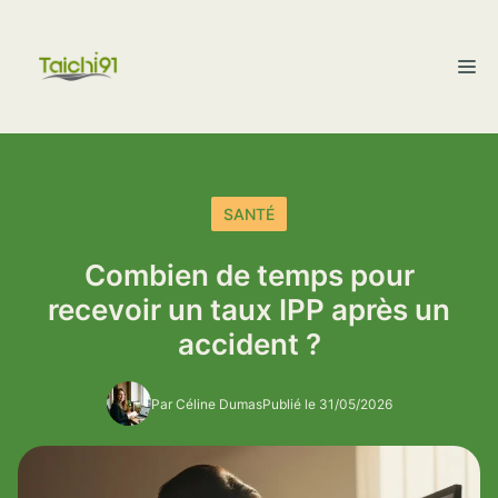
Aller
au
M
contenu
SANTÉ
Combien de temps pour
recevoir un taux IPP après un
accident ?
Par Céline Dumas
Publié le 31/05/2026