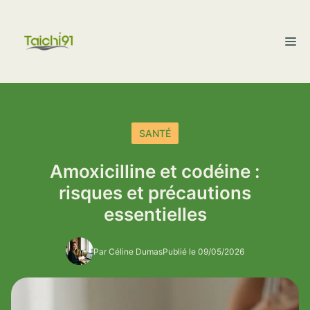
Aller
au
M
contenu
SANTÉ
Amoxicilline et codéine :
risques et précautions
essentielles
Par Céline Dumas
Publié le 09/05/2026