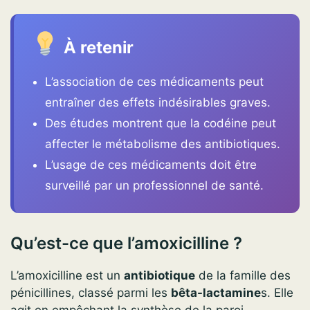
À retenir
L’association de ces médicaments peut
entraîner des effets indésirables graves.
Des études montrent que la codéine peut
affecter le métabolisme des antibiotiques.
L’usage de ces médicaments doit être
surveillé par un professionnel de santé.
Qu’est-ce que l’amoxicilline ?
L’amoxicilline est un
antibiotique
de la famille des
pénicillines, classé parmi les
bêta-lactamine
s. Elle