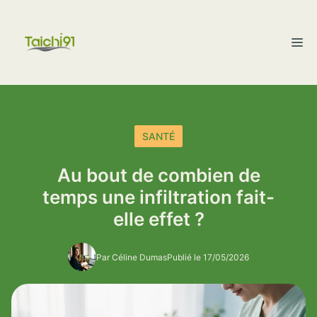
Aller
au
M
contenu
SANTÉ
Au bout de combien de
temps une infiltration fait-
elle effet ?
Par Céline Dumas
Publié le 17/05/2026