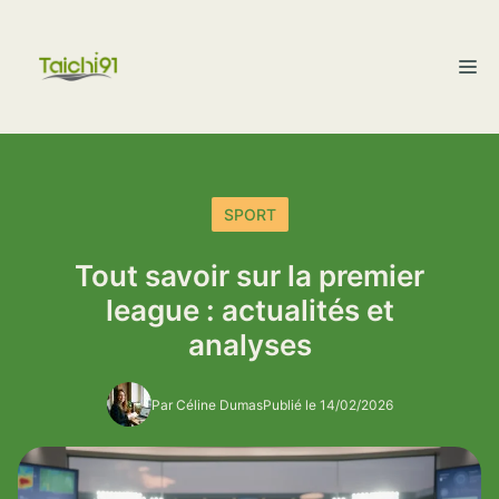
Aller
au
M
contenu
SPORT
Tout savoir sur la premier
league : actualités et
analyses
Par Céline Dumas
Publié le 14/02/2026