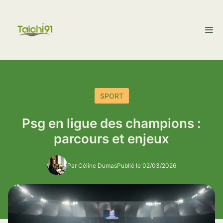
Aller
au
M
contenu
SPORT
Psg en ligue des champions :
parcours et enjeux
Par Céline Dumas
Publié le 02/03/2026