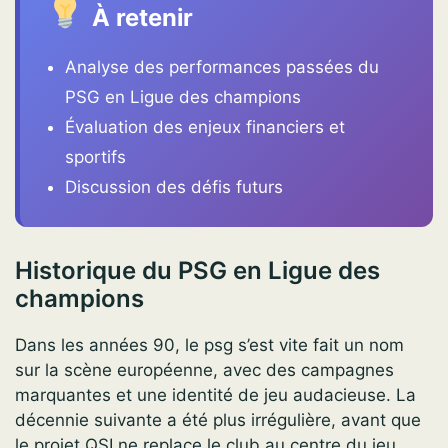
À retenir
Analyse des performances passées du
PSG en Ligue des champions
Évaluation des enjeux financiers et
sportifs
Discussion des défis futurs
Historique du PSG en Ligue des
champions
Dans les années 90, le psg s’est vite fait un nom
sur la scène européenne, avec des campagnes
marquantes et une identité de jeu audacieuse. La
décennie suivante a été plus irrégulière, avant que
le projet QSI ne replace le club au centre du jeu