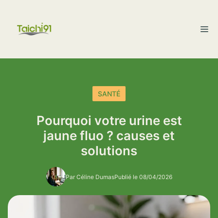
Aller
au
M
contenu
SANTÉ
Pourquoi votre urine est
jaune fluo ? causes et
solutions
Par Céline Dumas
Publié le 08/04/2026