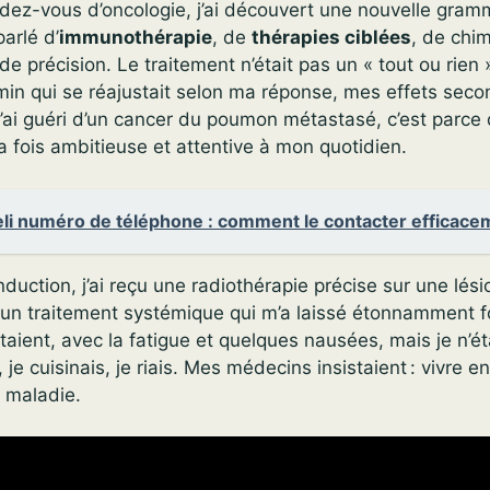
dez-vous d’oncologie, j’ai découvert une nouvelle gram
arlé d’
immunothérapie
, de
thérapies ciblées
, de chim
e précision. Le traitement n’était pas un « tout ou rien » 
in qui se réajustait selon ma réponse, mes effets secon
 j’ai guéri d’un cancer du poumon métastasé, c’est parce
a fois ambitieuse et attentive à mon quotidien.
li numéro de téléphone : comment le contacter efficace
nduction, j’ai reçu une radiothérapie précise sur une lési
 un traitement systémique qui m’a laissé étonnamment f
istaient, avec la fatigue et quelques nausées, mais je n’é
, je cuisinais, je riais. Mes médecins insistaient : vivre en
a maladie.