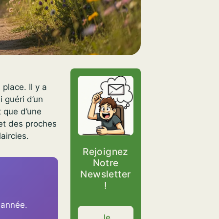
place. Il y a
 guéri d’un
t que d’une
et des proches
aircies.
Rejoignez
Notre
Newsletter
!
 année.
Je