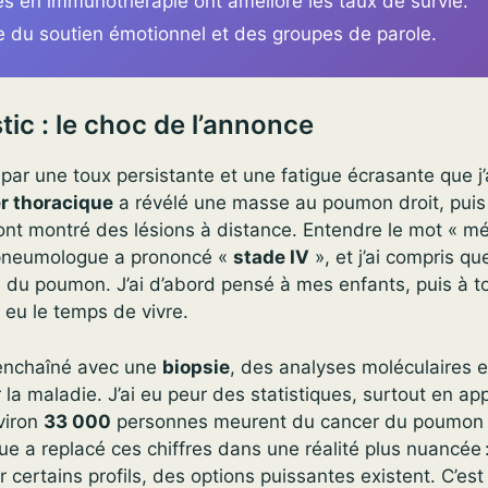
s en immunothérapie ont amélioré les taux de survie.
e du soutien émotionnel et des groupes de parole.
ic : le choc de l’annonce
r une toux persistante et une fatigue écrasante que j’
r thoracique
a révélé une masse au poumon droit, pui
nt montré des lésions à distance. Entendre le mot « mé
 pneumologue a prononcé «
stade IV
», et j’ai compris qu
 du poumon. J’ai d’abord pensé à mes enfants, puis à to
 eu le temps de vivre.
 enchaîné avec une
biopsie
, des analyses moléculaires 
 la maladie. J’ai eu peur des statistiques, surtout en a
viron
33 000
personnes meurent du cancer du poumon 
e a replacé ces chiffres dans une réalité plus nuancée 
r certains profils, des options puissantes existent. C’est l