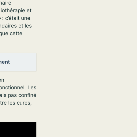
maire
iothérapie et
: c’était une
daires et les
 que cette
ment
on
onctionnel. Les
tais pas confiné
tre les cures,