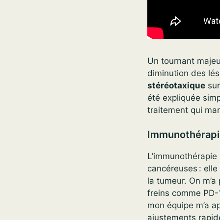
Un tournant majeur
diminution des lé
stéréotaxique
sur
été expliquée simp
traitement qui ma
Immunothérapie
L’immunothérapie a
cancéreuses : elle
la tumeur. On m’a 
freins comme PD-1
mon équipe m’a app
ajustements rapide