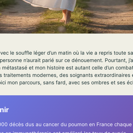
avec le souffle léger d’un matin où la vie a repris toute sa 
ersonne n’aurait parié sur ce dénouement. Pourtant, j’ai
métastasé et mon histoire est autant celle d’un comba
s traitements modernes, des soignants extraordinaires 
oici mon parcours, sans fard, avec ses ombres et ses écl
nir
000 décès dus au cancer du poumon en France chaque