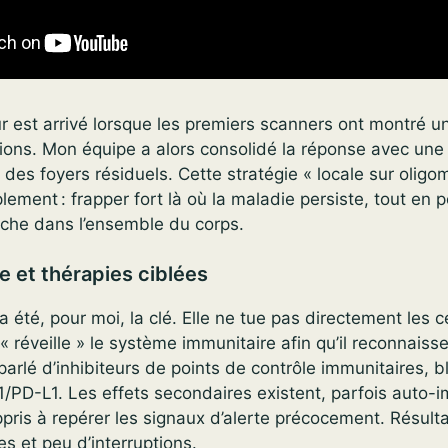
 est arrivé lorsque les premiers scanners ont montré u
sions. Mon équipe a alors consolidé la réponse avec un
 des foyers résiduels. Cette stratégie « locale sur olig
lement : frapper fort là où la maladie persiste, tout en p
rche dans l’ensemble du corps.
 et thérapies ciblées
 été, pour moi, la clé. Elle ne tue pas directement les ce
 « réveille » le système immunitaire afin qu’il reconnais
parlé d’inhibiteurs de points de contrôle immunitaires, 
/PD-L1. Les effets secondaires existent, parfois auto-
ris à repérer les signaux d’alerte précocement. Résulta
s et peu d’interruptions.