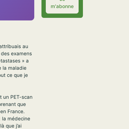
m'abonne
attribuais au
s des examens
tastases » a
e la maladie
ut ce que je
et un PET-scan
pprenant que
en France.
: la médecine
à que j’ai