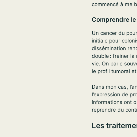
commencé à me bat
Comprendre le
Un cancer du poum
initiale pour colo
dissémination rend 
double : freiner l
vie. On parle souv
le profil tumoral et
Dans mon cas, l’an
l’expression de pr
informations ont 
reprendre du contr
Les traitem