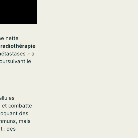
ne nette
e
radiothérapie
ométastases » a
oursuivant le
llules
se et combatte
bloquant des
immuns, mais
t : des