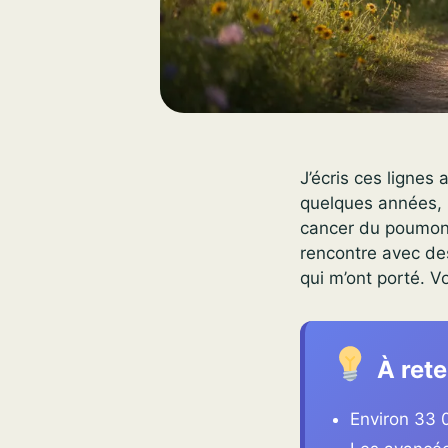
J’écris ces lignes 
quelques années, p
cancer du poumon 
rencontre avec de
qui m’ont porté. V
À rete
Environ 33 