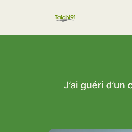
Aller
au
contenu
J’ai guéri d’u