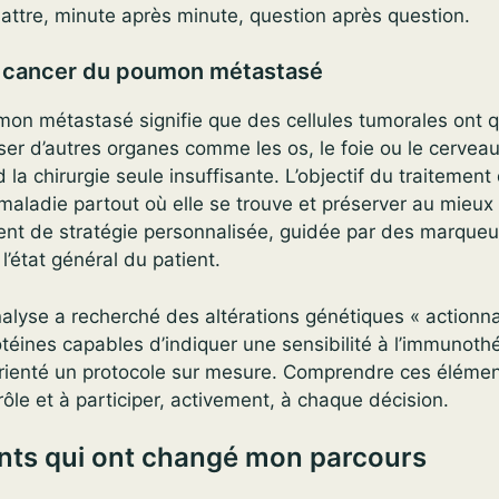
tre, minute après minute, question après question.
 cancer du poumon métastasé
on métastasé signifie que des cellules tumorales ont q
niser d’autres organes comme les os, le foie ou le cervea
la chirurgie seule insuffisante. L’objectif du traitement
a maladie partout où elle se trouve et préserver au mieux 
ent de stratégie personnalisée, guidée par des marqueu
 l’état général du patient.
alyse a recherché des altérations génétiques « actionna
otéines capables d’indiquer une sensibilité à l’immunoth
orienté un protocole sur mesure. Comprendre ces élémen
ôle et à participer, activement, à chaque décision.
ents qui ont changé mon parcours