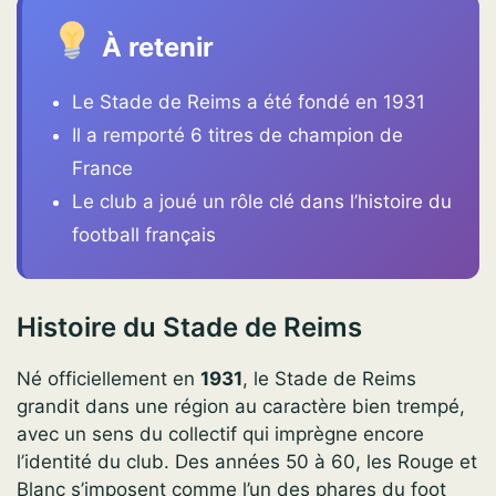
À retenir
Le Stade de Reims a été fondé en 1931
Il a remporté 6 titres de champion de
France
Le club a joué un rôle clé dans l’histoire du
football français
Histoire du Stade de Reims
Né officiellement en
1931
, le Stade de Reims
grandit dans une région au caractère bien trempé,
avec un sens du collectif qui imprègne encore
l’identité du club. Des années 50 à 60, les Rouge et
Blanc s’imposent comme l’un des phares du foot