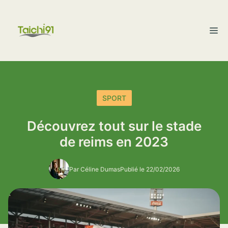
Aller
au
M
contenu
SPORT
Découvrez tout sur le stade
de reims en 2023
Par Céline Dumas
Publié le 22/02/2026