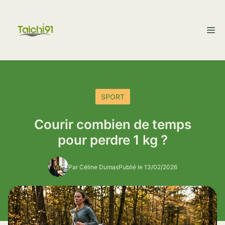
Aller
au
M
contenu
SPORT
Courir combien de temps
pour perdre 1 kg ?
Par Céline Dumas
Publié le 13/02/2026