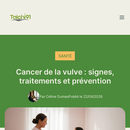
Aller
au
M
contenu
SANTÉ
Cancer de la vulve : signes,
traitements et prévention
Par Céline Dumas
Publié le 22/06/2026