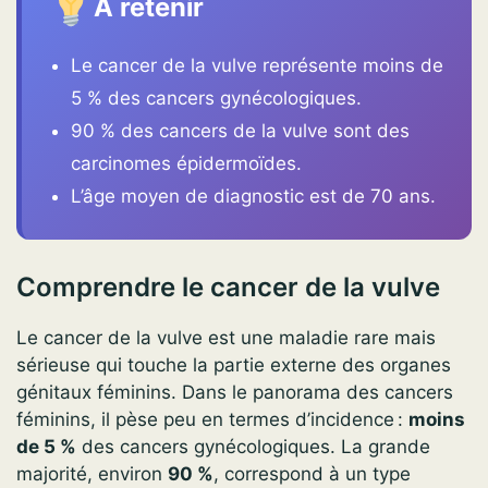
À retenir
Le cancer de la vulve représente moins de
5 % des cancers gynécologiques.
90 % des cancers de la vulve sont des
carcinomes épidermoïdes.
L’âge moyen de diagnostic est de 70 ans.
Comprendre le cancer de la vulve
Le cancer de la vulve est une maladie rare mais
sérieuse qui touche la partie externe des organes
génitaux féminins. Dans le panorama des cancers
féminins, il pèse peu en termes d’incidence :
moins
de 5 %
des cancers gynécologiques. La grande
majorité, environ
90 %
, correspond à un type